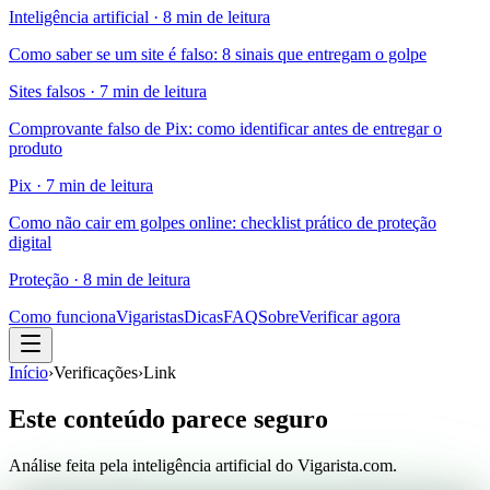
Inteligência artificial
·
8 min de leitura
Como saber se um site é falso: 8 sinais que entregam o golpe
Sites falsos
·
7 min de leitura
Comprovante falso de Pix: como identificar antes de entregar o
produto
Pix
·
7 min de leitura
Como não cair em golpes online: checklist prático de proteção
digital
Proteção
·
8 min de leitura
Como funciona
Vigaristas
Dicas
FAQ
Sobre
Verificar agora
Início
›
Verificações
›
Link
Este conteúdo parece seguro
Análise feita pela inteligência artificial do Vigarista.com.