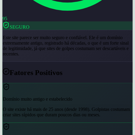
95
SEGURO
Este site parece ser muito seguro e confiável. Ele é um domínio
extremamente antigo, registrado há décadas, o que é um forte sinal
de legitimidade, já que sites de golpes costumam ser descartáveis e
recentes.
Fatores Positivos
Domínio muito antigo e estabelecido
O site existe há mais de 25 anos (desde 1998). Golpistas costumam
criar sites rápidos que duram poucos dias ou meses.