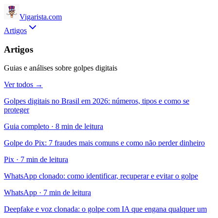
Vigarista
.com
Artigos
Artigos
Guias e análises sobre golpes digitais
Ver todos →
Golpes digitais no Brasil em 2026: números, tipos e como se
proteger
Guia completo
·
8 min de leitura
Golpe do Pix: 7 fraudes mais comuns e como não perder dinheiro
Pix
·
7 min de leitura
WhatsApp clonado: como identificar, recuperar e evitar o golpe
WhatsApp
·
7 min de leitura
Deepfake e voz clonada: o golpe com IA que engana qualquer um