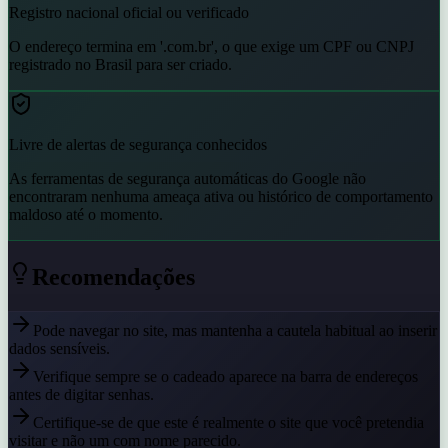
Registro nacional oficial ou verificado
O endereço termina em '.com.br', o que exige um CPF ou CNPJ
registrado no Brasil para ser criado.
Livre de alertas de segurança conhecidos
As ferramentas de segurança automáticas do Google não
encontraram nenhuma ameaça ativa ou histórico de comportamento
maldoso até o momento.
Recomendações
Pode navegar no site, mas mantenha a cautela habitual ao inserir
dados sensíveis.
Verifique sempre se o cadeado aparece na barra de endereços
antes de digitar senhas.
Certifique-se de que este é realmente o site que você pretendia
visitar e não um com nome parecido.