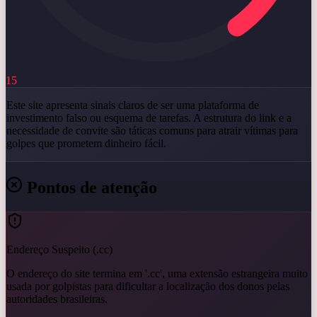
15
Este site apresenta sinais claros de ser uma plataforma de
investimento falso ou esquema de tarefas. A estrutura do link e a
necessidade de convite são táticas comuns para atrair vítimas para
golpes que prometem dinheiro fácil.
Pontos de atenção
Endereço Suspeito (.cc)
O endereço do site termina em '.cc', uma extensão estrangeira muito
usada por golpistas para dificultar a localização dos donos pelas
autoridades brasileiras.