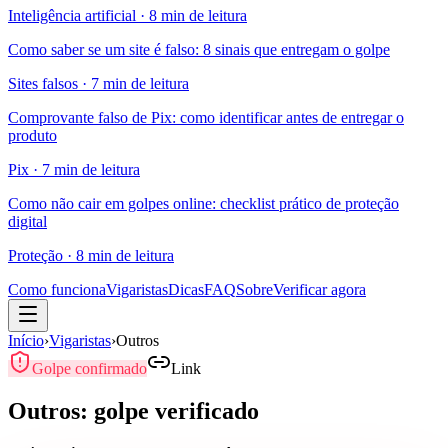
Inteligência artificial
·
8 min de leitura
Como saber se um site é falso: 8 sinais que entregam o golpe
Sites falsos
·
7 min de leitura
Comprovante falso de Pix: como identificar antes de entregar o
produto
Pix
·
7 min de leitura
Como não cair em golpes online: checklist prático de proteção
digital
Proteção
·
8 min de leitura
Como funciona
Vigaristas
Dicas
FAQ
Sobre
Verificar agora
Início
›
Vigaristas
›
Outros
Golpe confirmado
Link
Outros: golpe verificado