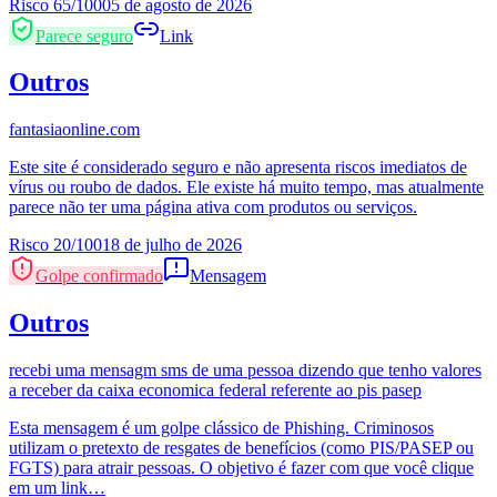
Risco
65
/100
05 de agosto de 2026
Parece seguro
Link
Outros
fantasiaonline.com
Este site é considerado seguro e não apresenta riscos imediatos de
vírus ou roubo de dados. Ele existe há muito tempo, mas atualmente
parece não ter uma página ativa com produtos ou serviços.
Risco
20
/100
18 de julho de 2026
Golpe confirmado
Mensagem
Outros
recebi uma mensagm sms de uma pessoa dizendo que tenho valores
a receber da caixa economica federal referente ao pis pasep
Esta mensagem é um golpe clássico de Phishing. Criminosos
utilizam o pretexto de resgates de benefícios (como PIS/PASEP ou
FGTS) para atrair pessoas. O objetivo é fazer com que você clique
em um link…