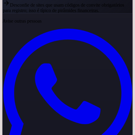
Desconfie de sites que usam códigos de convite obrigatórios
para registro; isso é típico de pirâmides financeiras.
Avise outras pessoas