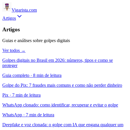
Vigarista
.com
Artigos
Artigos
Guias e análises sobre golpes digitais
Ver todos →
Golpes digitais no Brasil em 2026: números, tipos e como se
proteger
Guia completo
·
8 min de leitura
Golpe do Pix: 7 fraudes mais comuns e como não perder dinheiro
Pix
·
7 min de leitura
WhatsApp clonado: como identificar, recuperar e evitar o golpe
WhatsApp
·
7 min de leitura
Deepfake e voz clonada: o golpe com IA que engana qualquer um