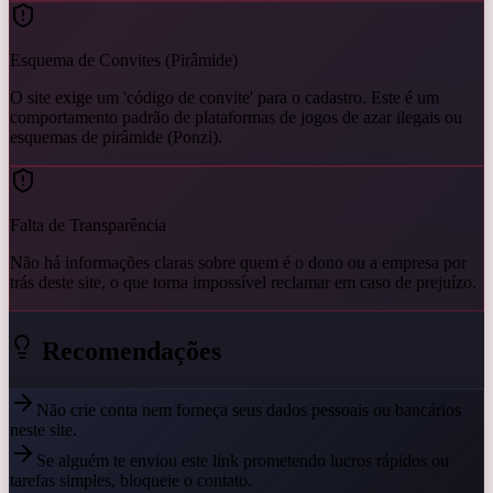
Esquema de Convites (Pirâmide)
O site exige um 'código de convite' para o cadastro. Este é um
comportamento padrão de plataformas de jogos de azar ilegais ou
esquemas de pirâmide (Ponzi).
Falta de Transparência
Não há informações claras sobre quem é o dono ou a empresa por
trás deste site, o que torna impossível reclamar em caso de prejuízo.
Recomendações
Não crie conta nem forneça seus dados pessoais ou bancários
neste site.
Se alguém te enviou este link prometendo lucros rápidos ou
tarefas simples, bloqueie o contato.